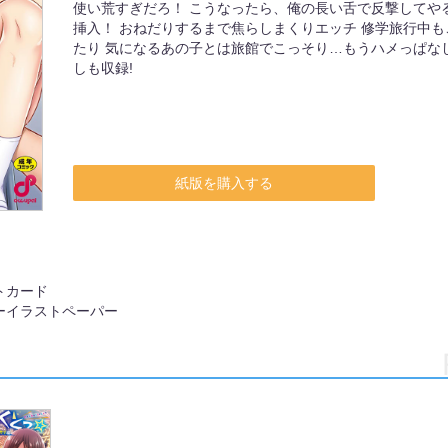
使い荒すぎだろ！ こうなったら、俺の長い舌で反撃してや
挿入！ おねだりするまで焦らしまくりエッチ 修学旅行中
たり 気になるあの子とは旅館でこっそり…もうハメっぱな
しも収録!
紙版を購入する
トカード
ーイラストペーパー