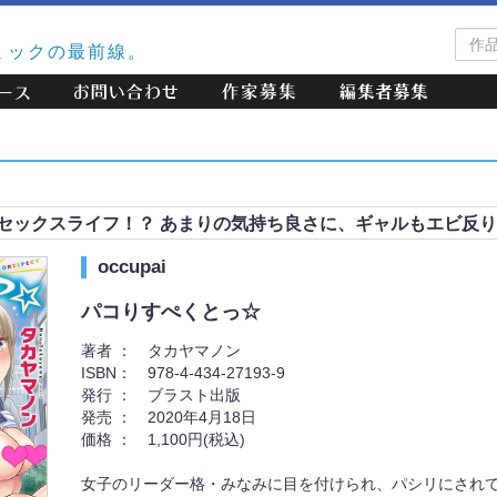
作
ミックの最前線。
品
検
索
セックスライフ！？ あまりの気持ち良さに、ギャルもエビ反
occupai
パコりすぺくとっ☆
著者 ：
タカヤマノン
ISBN：
978-4-434-27193-9
発行 ：
ブラスト出版
発売 ：
2020年4月18日
価格 ：
1,100円(税込)
女子のリーダー格・みなみに目を付けられ、パシリにされて