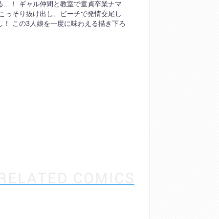
る…！ ギャル仲間と教室で童貞卒業ナマ
もこっそり抜け出し、ビーチで発情交尾し
し！ この3人娘を一度に味わえる描き下ろ