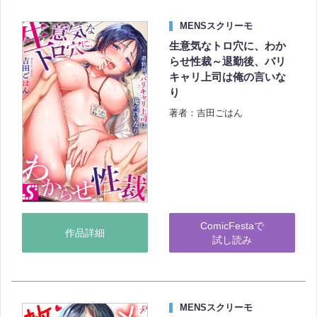
MENSスクリーモ
生意気なトロ穴に、わか
らせ性裁～退勤後、バリ
キャリ上司は俺の言いな
り
著者：吉田ごはん
ComicFestaで
作品詳細
試し読み
MENSスクリーモ