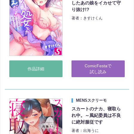
したあの娘をイカせて守
り抜け!?
著者：きすけくん
ComicFestaで
作品詳細
試し読み
MENSスクリーモ
スカートのナカ、寝取ら
れ中。～風紀委員は不良
に絶対服従です
著者：出海うに