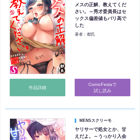
メスの正解、教えてくだ
さい。～秀才委員長はセ
ックス偏差値もバリ高で
した
著者：都氏
ComicFestaで
作品詳細
試し読み
MENSスクリーモ
ヤリサーで処女とか、甘
えだよ。～うっかり入会