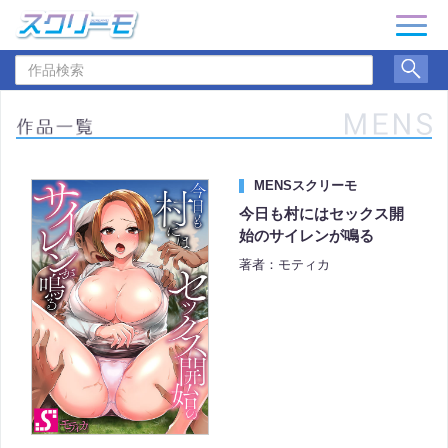
ナ
ビ
作
ゲ
品
ー
検
シ
索
ョ
ン
MENSスクリーモ
今日も村にはセックス開
始のサイレンが鳴る
著者：モティカ