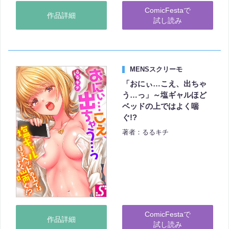
ComicFestaで
作品詳細
試し読み
MENSスクリーモ
「おにぃ…こえ、出ちゃ
う…っ」～塩ギャルほど
ベッドの上ではよく喘
ぐ!?
著者：るるキチ
ComicFestaで
作品詳細
試し読み