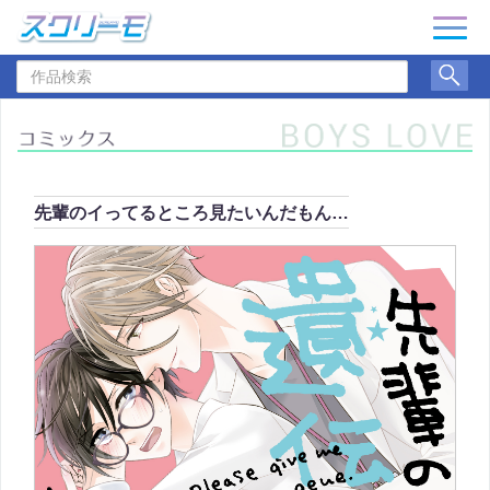
ナ
ビ
作
ゲ
品
ー
検
シ
索
ョ
ン
先輩のイってるところ見たいんだもん…