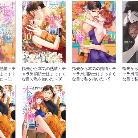
熱情～チ
指先から本気の熱情～チ
指先から本気の熱情～チ
指先か
まっすぐ
ャラ男消防士はまっすぐ
ャラ男消防士はまっすぐ
ャラ男
た～11
な目で私を抱いた～10
な目で私を抱いた～9
な目で私