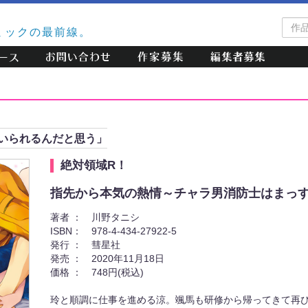
作
ミックの最前線。
品
検
索
いられるんだと思う」
絶対領域R！
指先から本気の熱情～チャラ男消防士はまっす
著者 ：
川野タニシ
ISBN：
978-4-434-27922-5
発行 ：
彗星社
発売 ：
2020年11月18日
価格 ：
748円(税込)
玲と順調に仕事を進める涼。颯馬も研修から帰ってきて再び