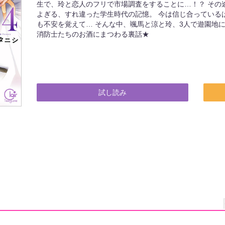
生で、玲と恋人のフリで市場調査をすることに…！？ その
よぎる、すれ違った学生時代の記憶。 今は信じ合っている
も不安を覚えて… そんな中、颯馬と涼と玲、3人で遊園地
消防士たちのお酒にまつわる裏話★
試し読み