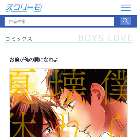
ナ
ビ
作
ゲ
品
ー
検
シ
索
ョ
ン
お前が俺の腕になれよ