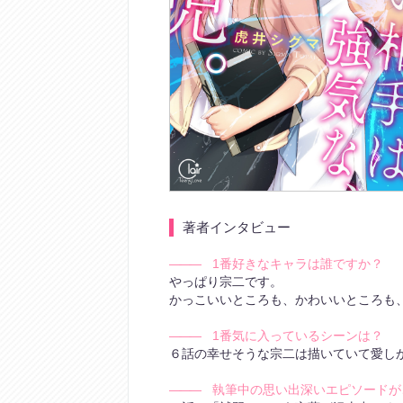
著者インタビュー
―――
1番好きなキャラは誰ですか？
やっぱり宗二です。
かっこいいところも、かわいいところも
―――
1番気に入っているシーンは？
６話の幸せそうな宗二は描いていて愛し
―――
執筆中の思い出深いエピソードが