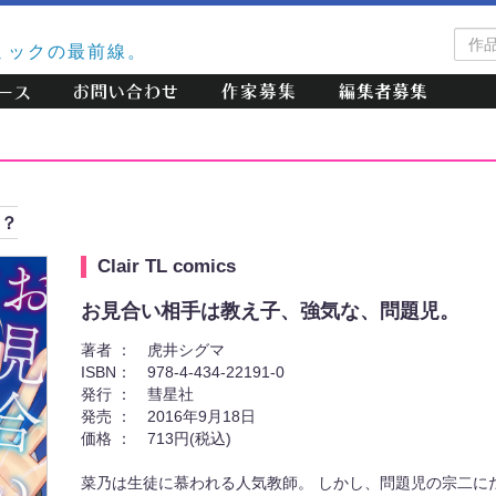
作
ミックの最前線。
品
検
索
の？
Clair TL comics
お見合い相手は教え子、強気な、問題児。
著者 ：
虎井シグマ
ISBN：
978-4-434-22191-0
発行 ：
彗星社
発売 ：
2016年9月18日
価格 ：
713円(税込)
菜乃は生徒に慕われる人気教師。 しかし、問題児の宗二に