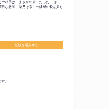
その相手は…まさかの宗二だった！ きっ
面目な教師、菜乃は宗二の禁断の愛を振り
紙版を購入する
ます。