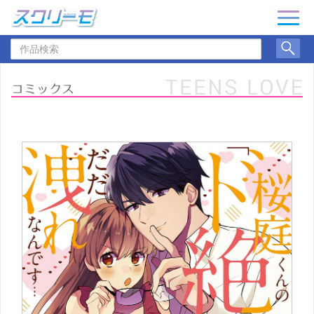
ナ
ビ
作
ゲ
品
ー
検
シ
索
ョ
ン