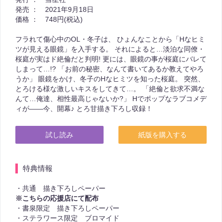
発売 ：
2021年9月18日
価格 ：
748円(税込)
フラれて傷心中のOL・冬子は、 ひょんなことから「Hなヒミ
ツが見える眼鏡」を入手する。 それによると…淡泊な同僚・
桜庭が実はド絶倫だと判明! 更には、眼鏡の事が桜庭にバレて
しまって…!? 「お前の秘密、なんて書いてあるか教えてやろ
うか」 眼鏡をかけ、冬子のHなヒミツを知った桜庭。 突然、
とろける様な激しいキスをしてきて…。 「絶倫と欲求不満な
んて…俺達、相性最高じゃないか?」 Hでポップなラブコメデ
ィが――今、開幕♪ とろ甘描き下ろし収録！
試し読み
紙版を購入する
特典情報
・共通 描き下ろしペーパー
※こちらの応援店にて配布
・書泉限定 描き下ろしペーパー
・ステラワース限定 ブロマイド