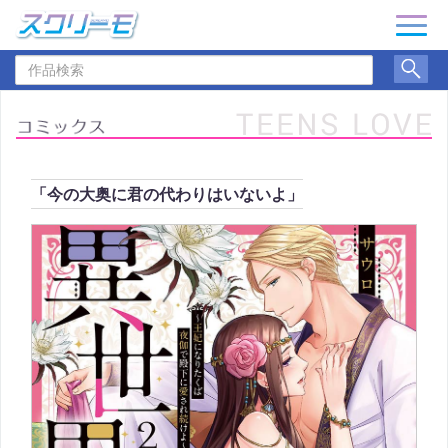
ナ
ビ
作
ゲ
品
ー
検
シ
索
ョ
ン
「今の大奥に君の代わりはいないよ」