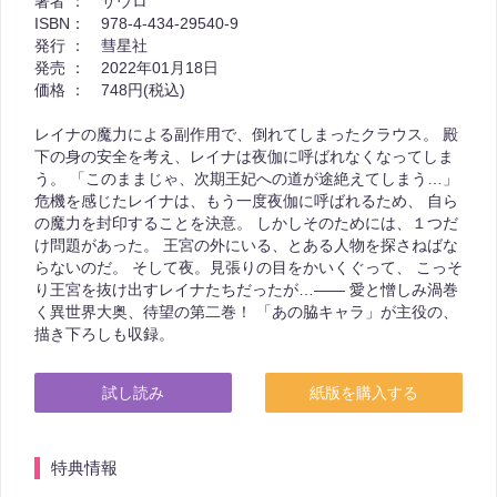
著者 ：
サウロ
ISBN：
978-4-434-29540-9
発行 ：
彗星社
発売 ：
2022年01月18日
価格 ：
748円(税込)
レイナの魔力による副作用で、倒れてしまったクラウス。 殿
下の身の安全を考え、レイナは夜伽に呼ばれなくなってしま
う。 「このままじゃ、次期王妃への道が途絶えてしまう…」
危機を感じたレイナは、もう一度夜伽に呼ばれるため、 自ら
の魔力を封印することを決意。 しかしそのためには、１つだ
け問題があった。 王宮の外にいる、とある人物を探さねばな
らないのだ。 そして夜。見張りの目をかいくぐって、 こっそ
り王宮を抜け出すレイナたちだったが…―― 愛と憎しみ渦巻
く異世界大奥、待望の第二巻！ 「あの脇キャラ」が主役の、
描き下ろしも収録。
試し読み
紙版を購入する
特典情報