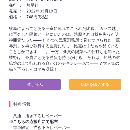
発行 ：
彗星社
発売 ：
2022年03月18日
価格 ：
748円(税込)
鮫島によってとある一室に連れてこられた比嘉。 ガラス越し
に再会した陽菜と一緒にいたのは、洗脳され自我を失った明
神亜貴だった――！ かつて黒翼刑務所で見せつけられた「屈
辱刑」を再び執行する亜貴に対し、比嘉はまたもや見ている
ことしかできず……。 一方、亜貴の陽菜への仕打ちを知った
蝶野は、亜貴にとある勝負を持ちかける。 それは、灼熱の溶
鉱炉の上で行われる命がけのチキンレースで――!? 大人気の
描き下ろし４コマも収録！
試し読み
紙版を購入する
特典情報
・共通 描き下ろしペーパー
※こちらの応援店にて配布
・書泉限定 描き下ろしペーパー