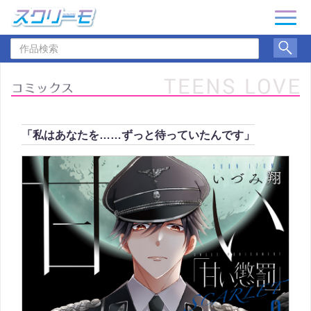
ナ
ビ
作
ゲ
品
ー
検
シ
索
ョ
ン
「私はあなたを……ずっと待っていたんです」