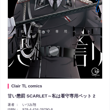
Clair TL comics
甘い懲罰 SCARLET～私は看守専用ペット 2
著者 ：
いづみ翔
ISBN：
978-4-434-29790-8