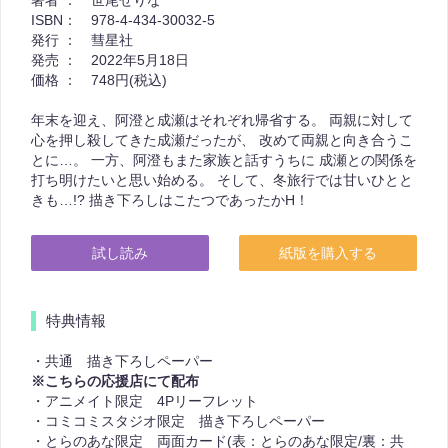
ISBN：
978-4-434-30032-5
発行 ：
彗星社
発売 ：
2022年5月18日
価格 ：
748円(税込)
年末を迎え、阿澄と成瀬はそれぞれ帰省する。 両親に対して
心を押し殺してきた成瀬だったが、 改めて両親と向き合うこ
とに…。 一方、阿澄もまた家族と話すうちに 成瀬との関係を
打ち明けたいと思い始める。 そして、冬旅行では甘いひとと
きも…!? 描き下ろしはこたつであったかH！
試し読み
紙版を購入する
特典情報
・共通 描き下ろしペーパー
※こちらの応援店にて配布
・アニメイト限定 4Pリーフレット
・コミコミスタジオ限定 描き下ろしペーパー
・とらのあな限定 両面カード(表：とらのあな限定/裏：共