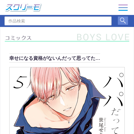
ナ
ビ
作
ゲ
品
ー
検
シ
索
ョ
ン
幸せになる資格がないんだって思ってた…