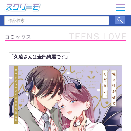
ナ
ビ
作
ゲ
品
ー
検
シ
索
ョ
ン
「久遠さんは全部綺麗です」