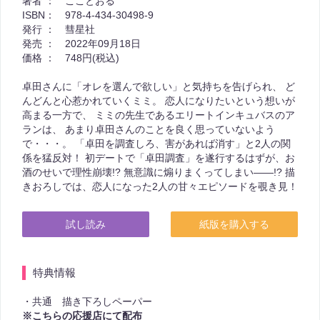
著者 ：
こことおる
ISBN：
978-4-434-30498-9
発行 ：
彗星社
発売 ：
2022年09月18日
価格 ：
748円(税込)
卓田さんに「オレを選んで欲しい」と気持ちを告げられ、 ど
んどんと心惹かれていくミミ。 恋人になりたいという想いが
高まる一方で、 ミミの先生であるエリートインキュバスのア
ランは、 あまり卓田さんのことを良く思っていないよう
で・・・。 「卓田を調査しろ、害があれば消す」と2人の関
係を猛反対！ 初デートで「卓田調査」を遂行するはずが、お
酒のせいで理性崩壊!? 無意識に煽りまくってしまい――!? 描
きおろしでは、恋人になった2人の甘々エピソードを覗き見！
試し読み
紙版を購入する
特典情報
・共通 描き下ろしペーパー
※こちらの応援店にて配布