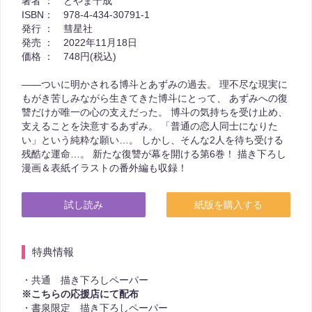
著者 ：
とやま十成
ISBN：
978-4-434-30791-1
発行 ：
彗星社
発売 ：
2022年11月18日
価格 ：
748円(税込)
――ついに明かされる博斗とあずみの過去。 理不尽な現実に
もがき苦しみながら生きてきた博斗にとって、 あずみへの復
讐だけが唯一の心の支えだった。 博斗の気持ちを受け止め、
支えることを決意するあずみ。 「普通の恋人同士になりた
い」という純粋な願い…。 しかし、そんな2人を待ち受ける
残酷な運命…。 新たな復讐が幕を開ける第6巻！ 描き下ろし
漫画＆表紙イラストの番外編も収録！
試し読み
紙版を購入する
特典情報
・共通 描き下ろしペーパー
※こちらの応援店にて配布
・書泉限定 描き下ろしペーパー