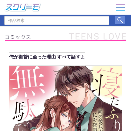
ナ
ビ
作
ゲ
品
ー
検
シ
索
ョ
ン
俺が復讐に至った理由 すべて話すよ