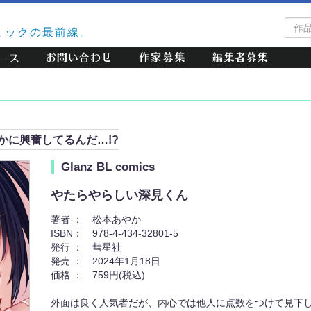
作
ミックの最前線。
品
検
索
かに興奮してるんだ…!?
Glanz BL comics
やたらやらしい深見くん
著者 ：
松本あやか
ISBN：
978-4-434-32801-5
発行 ：
彗星社
発売 ：
2024年1月18日
価格 ：
759円(税込)
外面は良く人気者だが、内心では他人に点数をつけて見下し