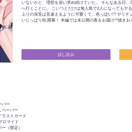
いないかと、理想を追い求め続けていた。 そんなある日、
へ行くことに。 こいつとだけは無人島で2人になってもヤ
上りの深見は見違えるように可愛くて…色っぽい!? ヤリチ
いじっぱりBL開幕！ 本編では未公開の夜をお届け!?描きお
試し読み
ーパー
しペーパー
イラストカード
ブロマイド
パー（限定）