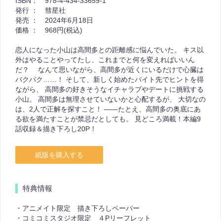
ISBN：
978-4-434-33659-1
発行 ：
彗星社
発売 ：
2024年6月18日
価格 ：
968円(税込)
恋人になった小山は高間多との距離感に悩んでいた。 キス以
外はやることやってたし、これまでと何を変えればいいん
だ？ なんて思いながら、高間多が近くにいるだけで心臓は
バクバク……！ そして、新しく始めたバイト先でヒントを得
ながら、 高間多の好きそうなイチャラブやデートに挑戦する
小山。 高間多は無理させていないかと心配するが、 大切なの
は、2人で正解を探すこと！ ――たとえ、高間多の奥底にあ
る欲を満たすことが禁忌だとしても。 見どころ満載！本編9
話収録＆描き下ろし20P！
紙版を購入する
特典情報
・アニメイト限定 描き下ろしペーパー
・コミコミスタジオ限定 ４Pリーフレット