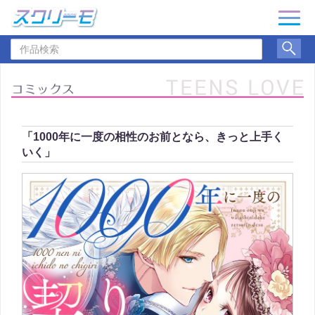
ナ
ビ
作
ゲ
品
ー
検
シ
索
ョ
ン
「1000年に一度の相性のお前となら、きっと上手く
いく」