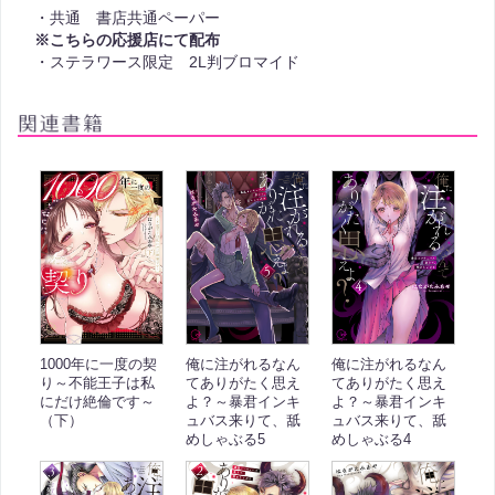
・共通 書店共通ペーパー
※こちらの応援店にて配布
・ステラワース限定 2L判ブロマイド
1000年に一度の契
俺に注がれるなん
俺に注がれるなん
り～不能王子は私
てありがたく思え
てありがたく思え
にだけ絶倫です～
よ？～暴君インキ
よ？～暴君インキ
（下）
ュバス来りて、舐
ュバス来りて、舐
めしゃぶる5
めしゃぶる4