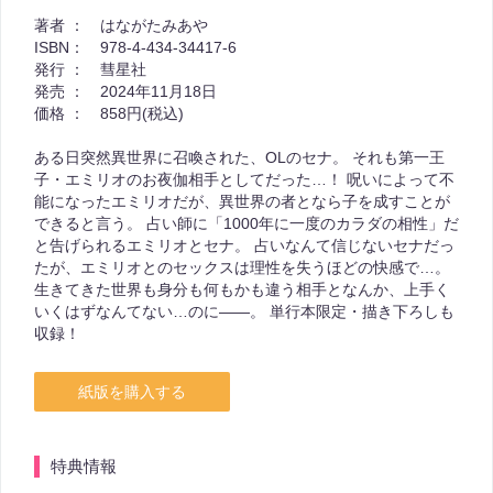
著者 ：
はながたみあや
ISBN：
978-4-434-34417-6
発行 ：
彗星社
発売 ：
2024年11月18日
価格 ：
858円(税込)
ある日突然異世界に召喚された、OLのセナ。 それも第一王
子・エミリオのお夜伽相手としてだった…！ 呪いによって不
能になったエミリオだが、異世界の者となら子を成すことが
できると言う。 占い師に「1000年に一度のカラダの相性」だ
と告げられるエミリオとセナ。 占いなんて信じないセナだっ
たが、エミリオとのセックスは理性を失うほどの快感で…。
生きてきた世界も身分も何もかも違う相手となんか、上手く
いくはずなんてない…のに――。 単行本限定・描き下ろしも
収録！
紙版を購入する
特典情報