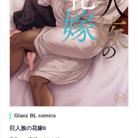
Glanz BL comics
巨人族の花嫁8