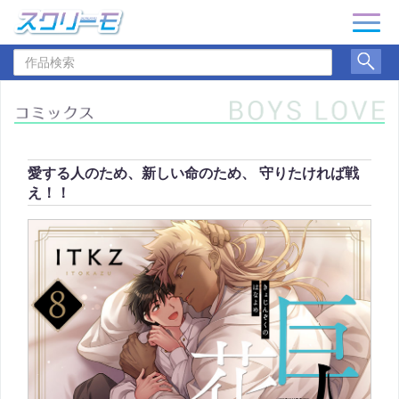
ナ
ビ
作
ゲ
品
ー
検
シ
索
ョ
ン
愛する人のため、新しい命のため、 守りたければ戦
え！！