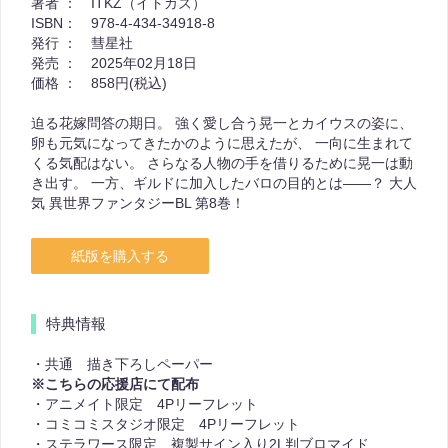
著者 ：
ITKZ（イトカズ）
ISBN：
978-4-434-34918-8
発行 ：
彗星社
発売 ：
2025年02月18日
価格 ：
858円(税込)
迫る花嫁問答の期日。 強く愛し合う晃一とカイウスの姿に、
卵も元気になってきたかのように思えたが、 一向に生まれて
くる気配はない。 さらなる人物の手を借りるために晃一は動
き出す。 一方、ギルドに加入したバロの目的とは――？ 大人
気 異世界ファンタジーBL 第8巻！
紙版を購入する
特典情報
・共通 描き下ろしペーパー
※こちらの応援店にて配布
・アニメイト限定 4Pリーフレット
・コミコミスタジオ限定 4Pリーフレット
・ステラワース限定 複製サイン入り2L判ブロマイド