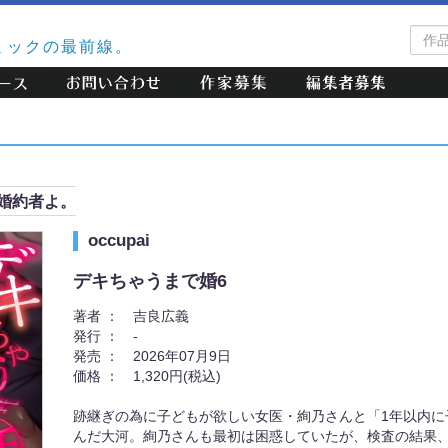
作
ミックの最前線。
品
検
索
婚約者よ。
occupai
デキちゃうまで婚6
著者 ：
吉良広義
発行 ：
-
発売 ：
2026年07月9日
価格 ：
1,320円(税込)
跡継ぎの為に子どもが欲しい女医・絢乃さんと「1年以内に
んだ大河。絢乃さんも最初は困惑していたが、検査の結果