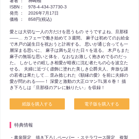
著者 ：
神崎柚
ISBN：
978-4-434-37730-3
発売 ：
2026年7月17日
価格 ：
858円(税込)
愛とは大切な一人の方だけを思うもの そうですよね、旦那様
――… カフェーで働き始めて３週間。 麻子は初めてのお給金
で木戸の誕生日を祝おうと計画する。 思いが通じ合っても一
層深まる思いに、 麻子は満ち足りた日々を送る。 木戸もまた
麻子の無垢な思いと体を、なおなお激しく抱きめでるのだっ
た。 しかしその眩しき相愛が暗夜に沈む者たちの心を波立た
せる。 夫婦に近づく虚飾に塗れた美しき公爵夫人、奔放な謎
の若者は果たして… 歪み捻じれた《額縁の愛》を前に夫婦の
愛が問われる――！ 深愛と激動の大正ロマンTL第６巻！ 描
き下ろしは「旦那様のアレに触りたい」を収録！
紙版を購入する
電子版を購入する
特典情報
・書泉限定 描き下ろしペーパー ・ステラワース限定 複製