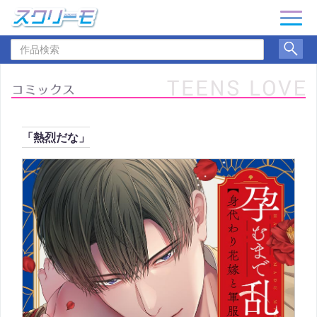
ナ
ビ
作
ゲ
品
ー
検
シ
索
ョ
ン
「熱烈だな」