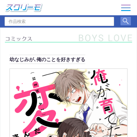
ナ
ビ
作
ゲ
品
ー
検
シ
索
ョ
ン
幼なじみが､俺のことを好きすぎる