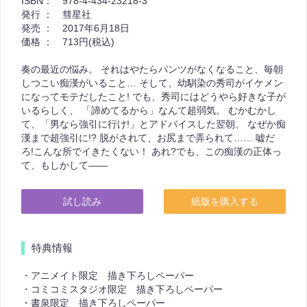
ISBN：
978-4-434-23218-3
発行 ：
彗星社
発売 ：
2017年6月18日
価格 ：
713円(税込)
奏の最近の悩み。 それはやたらパンツがなくなること、毎朝
しつこい痴漢がいること… そして、幼馴染の秀司がイケメン
になってモテだしたこと! でも、秀司にはどうやら好きな子が
いるらしく、 「諦めてるから」なんて超弱気。 むかむかし
て、「男なら強引に行け!」とアドバイスした翌朝、 なぜか痴
漢まで超強引に!? 脱がされて、お尻まで弄られて…… 嘘だ
ろ!こんな所でイきたくない！ あれ?でも、この痴漢の正体っ
て、もしかして――
試し読み
紙版を購入する
特典情報
・アニメイト限定 描き下ろしペーパー
・コミコミスタジオ限定 描き下ろしペーパー
・書泉限定 描き下ろしペーパー