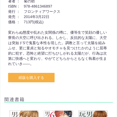
著者 ：
菊の助
ISBN：
978-4861346897
発行 ：
フロンティアワークス
発売 ：
2014年3月22日
価格 ：
713円(税込)
変わらぬ態度や乱れた女関係の噂に、優等生で笑顔の優しい
寮長の大空に呼び出される。しかし、反抗的な太陽に、大空
は突如ドSで鬼畜な本性を現した。調教と言って太陽を組み
ふせ、更に童貞と知るやオモチャを見つけたかのように屈辱
的に犯す。恐怖と絶望に打ちひしがれる太陽だが、行為は次
第に快感へと変わり、やがてどちらからともなく執着が生ま
れていき——。
紙版を購入する