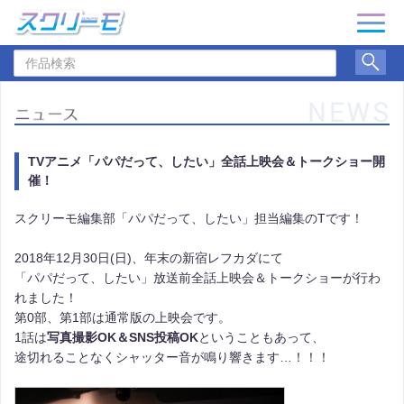
ナ
ビ
作
ゲ
品
ー
検
シ
索
ョ
ン
TVアニメ「パパだって、したい」全話上映会＆トークショー開
催！
スクリーモ編集部「パパだって、したい」担当編集のTです！
2018年12月30日(日)、年末の新宿レフカダにて
「パパだって、したい」放送前全話上映会＆トークショーが行わ
れました！
第0部、第1部は通常版の上映会です。
1話は
写真撮影OK＆SNS投稿OK
ということもあって、
途切れることなくシャッター音が鳴り響きます…！！！