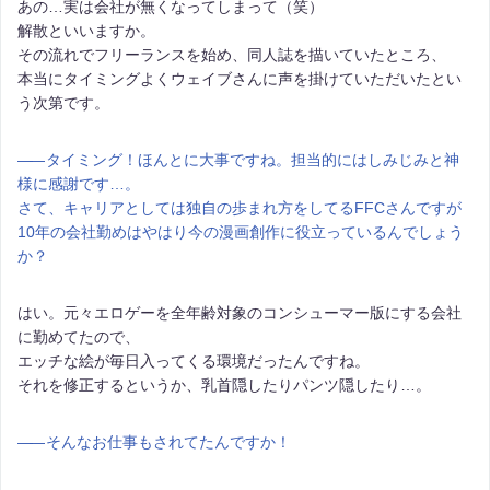
あの…実は会社が無くなってしまって（笑）
解散といいますか。
その流れでフリーランスを始め、同人誌を描いていたところ、
本当にタイミングよくウェイブさんに声を掛けていただいたとい
う次第です。
――
タイミング！ほんとに大事ですね。担当的にはしみじみと神
様に感謝です…。
さて、キャリアとしては独自の歩まれ方をしてるFFCさんですが
10年の会社勤めはやはり今の漫画創作に役立っているんでしょう
か？
はい。元々エロゲーを全年齢対象のコンシューマー版にする会社
に勤めてたので、
エッチな絵が毎日入ってくる環境だったんですね。
それを修正するというか、乳首隠したりパンツ隠したり…。
――
そんなお仕事もされてたんですか！