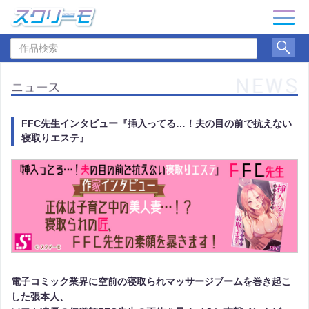
ナ
ビ
作
ゲ
品
ー
検
シ
索
ョ
ン
FFC先生インタビュー『挿入ってる…！夫の目の前で抗えない
寝取りエステ』
電子コミック業界に空前の寝取られマッサージブームを巻き起こ
した張本人、