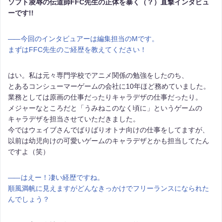
ソフト凌辱の伝道師FFC先生の正体を暴く（？）直撃インタビュ
ーです!!
――
今回のインタビュアーは編集担当のMです。
まずはFFC先生のご経歴を教えてください！
はい。私は元々専門学校でアニメ関係の勉強をしたのち、
とあるコンシューマーゲームの会社に10年ほど務めていました。
業務としては原画の仕事だったりキャラデザの仕事だったり。
メジャーなところだと「うみねこのなく頃に」というゲームの
キャラデザを担当させていただきました。
今ではウェイブさんでばりばりオトナ向けの仕事をしてますが、
以前は幼児向けの可愛いゲームのキャラデザとかも担当してたん
ですよ（笑）
――
はえー！凄い経歴ですね。
順風満帆に見えますがどんなきっかけでフリーランスになられた
んでしょう？