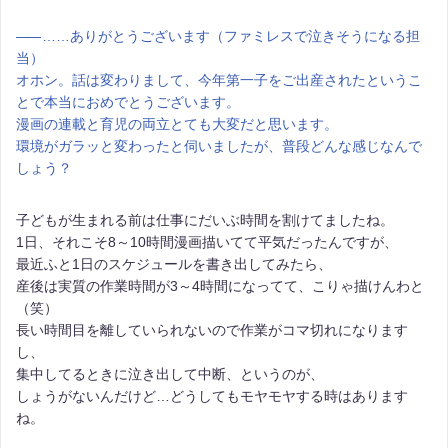
――
……ありがとうございます（ファミレスで泣きそうになる担
当）
オホン。話は変わりまして、今年第一子をご出産されたというこ
とで本当におめでとうございます。
漫画の連載と育児の両立とても大変だと思います。
環境がガラッと変わったと伺いましたが、普段どんな感じなんで
しょう？
子どもが生まれる前は仕事にだいぶ時間を割けてましたね。
1日、それこそ8～10時間漫画描いてて平気だったんですが、
最近ふと1日のスケジュールを書き出してみたら、
産後は実質の作業時間が3～4時間になってて、こりゃ描けんわと
（笑）
長い時間目を離していられないので作業がコマ切れになります
し、
集中してるときに泣き出して中断、というのが、
しょうがないんだけど…どうしてもモヤモヤする時はあります
ね。