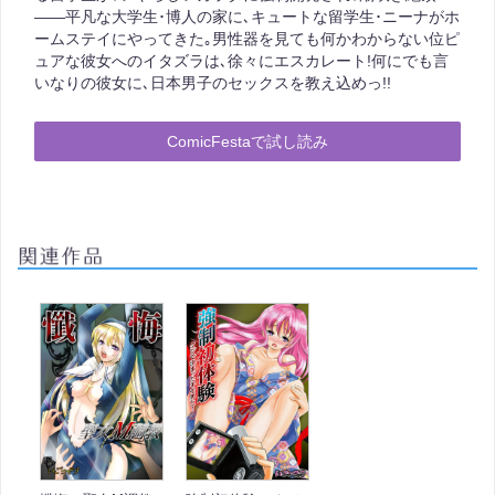
――平凡な大学生･博人の家に､キュートな留学生･ニーナがホ
ームステイにやってきた｡男性器を見ても何かわからない位ピ
ュアな彼女へのイタズラは､徐々にエスカレート!何にでも言
いなりの彼女に､日本男子のセックスを教え込めっ!!
ComicFestaで試し読み