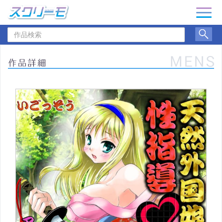
ナ
ビ
作
ゲ
品
ー
検
シ
索
ョ
ン