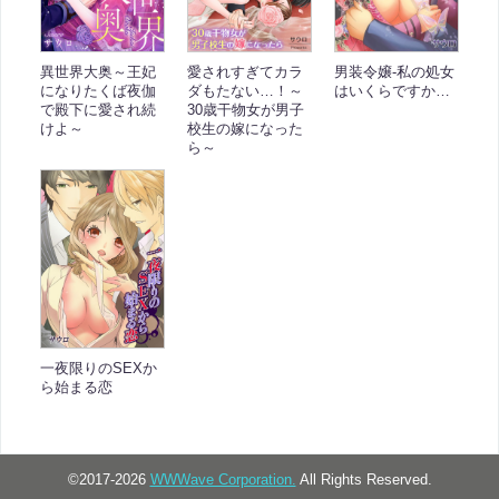
異世界大奥～王妃
愛されすぎてカラ
男装令嬢-私の処女
になりたくば夜伽
ダもたない…！～
はいくらですか…
で殿下に愛され続
30歳干物女が男子
けよ～
校生の嫁になった
ら～
一夜限りのSEXか
ら始まる恋
©2017-2026
WWWave Corporation.
All Rights Reserved.