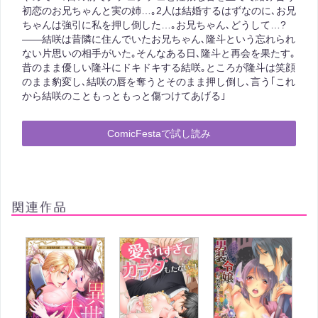
初恋のお兄ちゃんと実の姉…｡2人は結婚するはずなのに､お兄
ちゃんは強引に私を押し倒した…｡お兄ちゃん､どうして…?
――結咲は昔隣に住んでいたお兄ちゃん､隆斗という忘れられ
ない片思いの相手がいた｡そんなある日､隆斗と再会を果たす｡
昔のまま優しい隆斗にドキドキする結咲｡ところが隆斗は笑顔
のまま豹変し､結咲の唇を奪うとそのまま押し倒し､言う｢これ
から結咲のこともっともっと傷つけてあげる｣
ComicFestaで試し読み