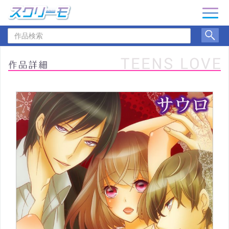
ナ
ビ
作
ゲ
品
ー
検
シ
索
ョ
ン