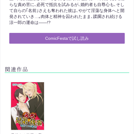
らな責め苦に､必死で抵抗を試みるが､婚約者も自尊心も､そし
て自らの｢名前｣さえも奪われた彼は､やがて淫蕩な身体へと開
発されていき…｡肉体と精神を囚われたまま､蹂躙され続ける
涼一郎の運命は――!?
ComicFestaで試し読み