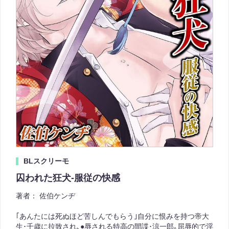
BLスクリーモ
囚われた狂犬-服従の快感
著者：
佐伯ケンヂ
｢あんたには死ぬほど苦しんでもらう｣自分に恨みを持つ帝大
生･千歳に拉致され､●辱される特高の間諜･涼一郎｡屈辱的で淫