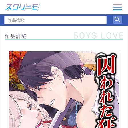
ナ
ビ
作
ゲ
品
ー
検
シ
索
ョ
ン