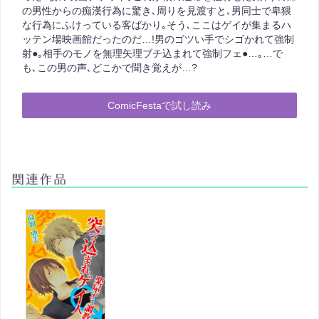
の男性からの痴漢行為に驚き､周りを見渡すと､男同士で卑猥
な行為にふけっている客ばかり｡そう､ここはゲイが集まるハ
ッテン場映画館だったのだ…!男のゴツい手でシゴかれて強制
射●｡相手のモノを無理矢理ブチ込まれて強制フェ●…｡…で
も､この男の声､どこかで聞き覚えが…?
ComicFestaで試し読み