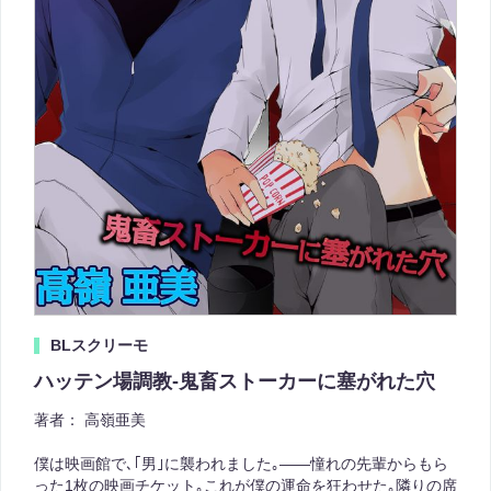
BLスクリーモ
ハッテン場調教-鬼畜ストーカーに塞がれた穴
著者：
高嶺亜美
僕は映画館で､｢男｣に襲われました｡――憧れの先輩からもら
った1枚の映画チケット｡これが僕の運命を狂わせた｡隣りの席