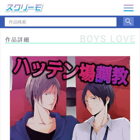
ナ
ビ
作
ゲ
品
ー
検
シ
索
ョ
ン