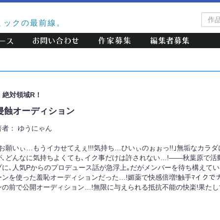
作
ミックの最前線。
品
検
索
絶対領域R！
侵蝕オーディション
著者：
ゆうにゃん
｢お願いぃ…もうイカせてえぇ!!!気持ち…ひいぃのぉぉっ!!｣無垢なカラ
が､どんなに気持ちよくても､イク事だけは許されない…!――秋葉原で
プに､人気Pからのプロデュース話が急浮上｡だがメンバーを待ち構えてい
ーンを使った羞恥オーディションだった…!媚薬で快感倍増!触手ﾏイクで
ンの前で公開オーディション…!無限に与えられる抵抗不能の快楽!果たし