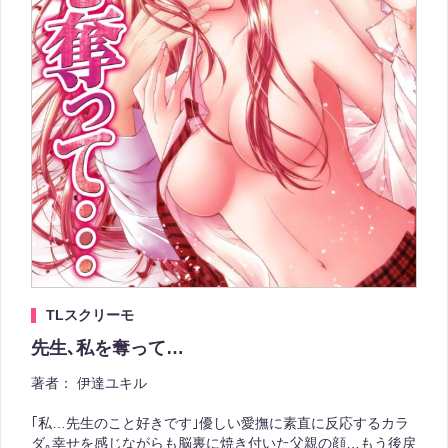
TLスクリーモ
先生､私を奪って…
著者：
伊達ユキル
｢私…先生のこと好きです｣優しい愛撫に素直に反応するカラ
ダ｡幸せを感じながらも脳裏に焼き付いた父親の顔…もう後戻