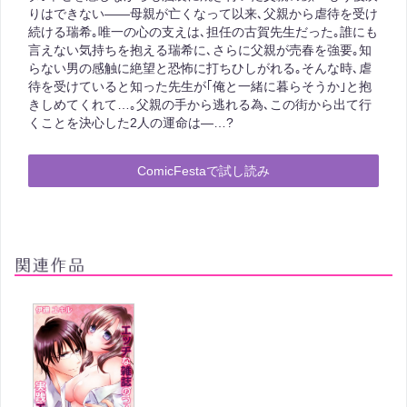
りはできない――母親が亡くなって以来､父親から虐待を受け
続ける瑞希｡唯一の心の支えは､担任の古賀先生だった｡誰にも
言えない気持ちを抱える瑞希に､さらに父親が売春を強要｡知
らない男の感触に絶望と恐怖に打ちひしがれる｡そんな時､虐
待を受けていると知った先生が｢俺と一緒に暮らそうか｣と抱
きしめてくれて…｡父親の手から逃れる為､この街から出て行
くことを決心した2人の運命は―…?
ComicFestaで試し読み