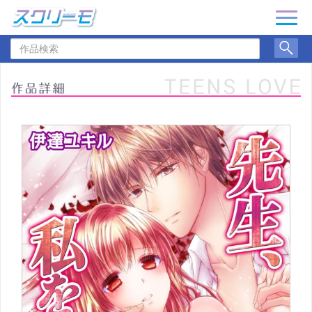
ナ
ビ
作
ゲ
品
ー
検
シ
索
ョ
ン