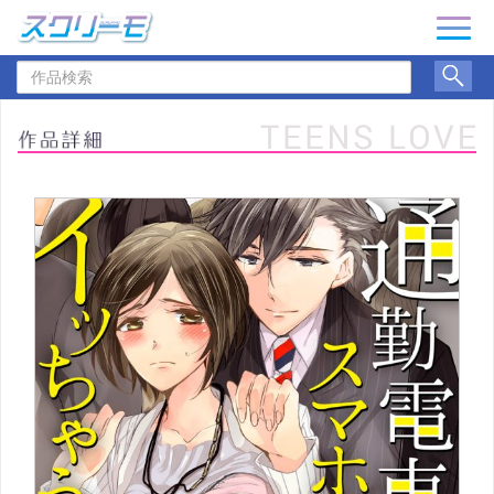
ナ
ビ
作
ゲ
品
ー
検
シ
索
ョ
ン