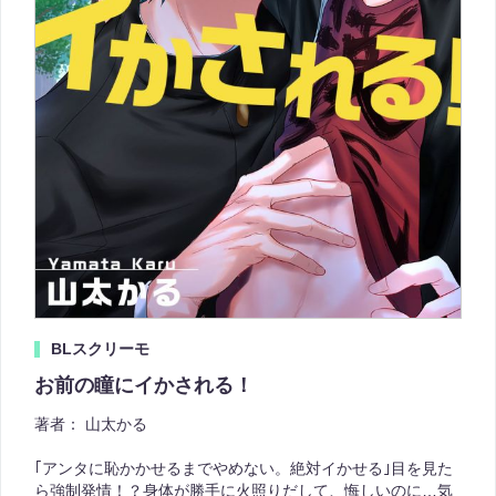
BLスクリーモ
お前の瞳にイかされる！
著者：
山太かる
｢アンタに恥かかせるまでやめない。絶対イかせる｣目を見た
ら強制発情！？身体が勝手に火照りだして、悔しいのに…気