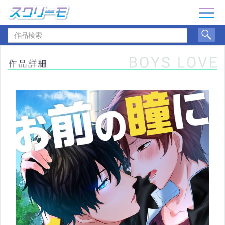
ナ
ビ
作
ゲ
品
ー
検
シ
索
ョ
ン