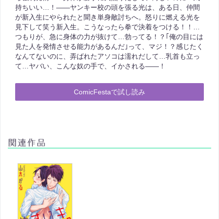
持ちいい…！――ヤンキー校の頭を張る光は、ある日、仲間
が新入生にやられたと聞き単身敵討ちへ。怒りに燃える光を
見下して笑う新入生。こうなったら拳で決着をつける！！…
つもりが、急に身体の力が抜けて…勃ってる！？｢俺の目には
見た人を発情させる能力があるんだ｣って、マジ！？感じたく
なんてないのに、弄ばれたアソコは濡れだして…乳首も立っ
て…ヤバい、こんな奴の手で、イかされる――！
ComicFestaで試し読み