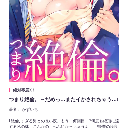
絶対零度X！
つまり絶倫。～だめっ…またイかされちゃう…!
著者：
かずいち
｢絶倫｣すぎる男との長い夜。もう…何回目…?何度も絶頂に達
する私の躰…こんなの、へんになっちゃうよ……!後輩の秋良