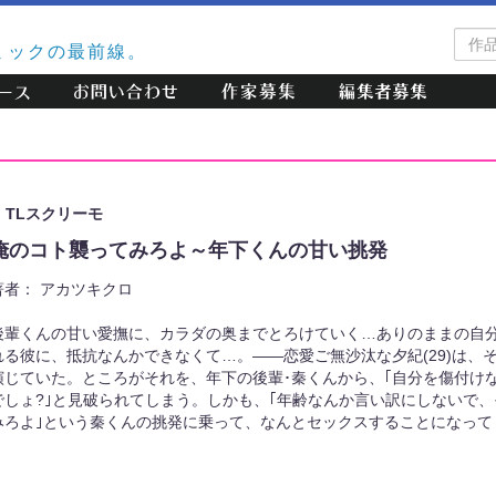
作
ミックの最前線。
品
検
索
TLスクリーモ
俺のコト襲ってみろよ～年下くんの甘い挑発
著者：
アカツキクロ
後輩くんの甘い愛撫に、カラダの奥までとろけていく…ありのままの自分
れる彼に、抵抗なんかできなくて…。――恋愛ご無沙汰な夕紀(29)は、
演じていた。ところがそれを、年下の後輩･秦くんから、｢自分を傷付け
でしょ?｣と見破られてしまう。しかも、｢年齢なんか言い訳にしないで
みろよ｣という秦くんの挑発に乗って、なんとセックスすることになってし