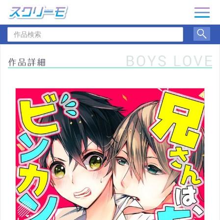
ナ
ビ
作
ゲ
品
ー
検
シ
索
ョ
ン