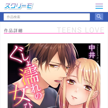
ナ
ビ
作
ゲ
品
ー
検
シ
索
ョ
ン