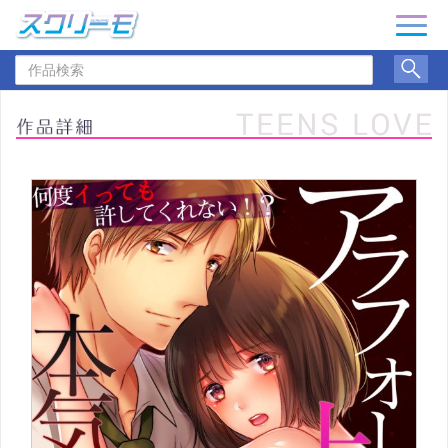
ナ
ビ
作
ゲ
品
ー
検
シ
索
ョ
ン