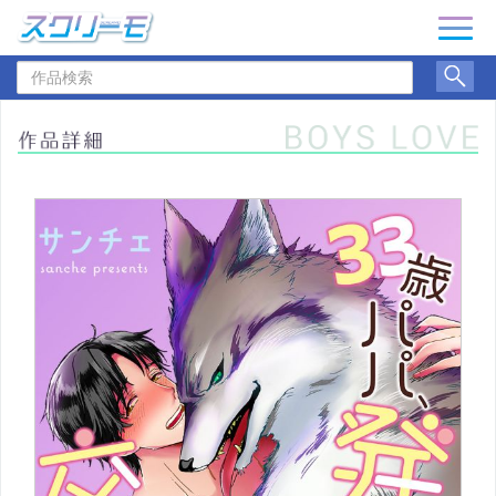
ナ
ビ
作
ゲ
品
ー
検
シ
索
ョ
ン