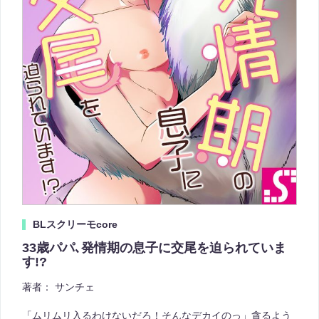
BLスクリーモcore
33歳パパ､発情期の息子に交尾を迫られていま
す!?
著者：
サンチェ
「ムリムリ入るわけないだろ！そんなデカイのっ」貪るよう