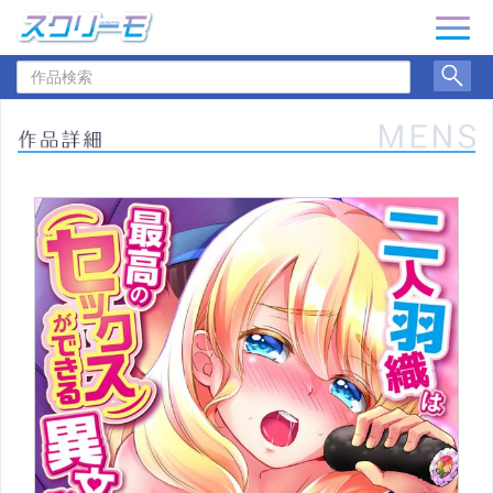
ナ
ビ
作
ゲ
品
ー
検
シ
索
ョ
ン