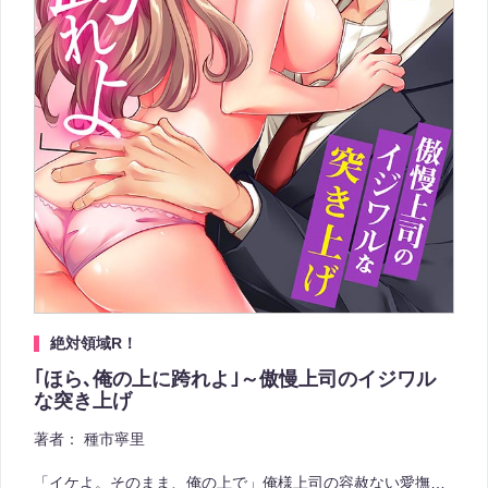
絶対領域R！
｢ほら､俺の上に跨れよ｣～傲慢上司のイジワル
な突き上げ
著者：
種市寧里
「イケよ。そのまま、俺の上で」俺様上司の容赦ない愛撫…