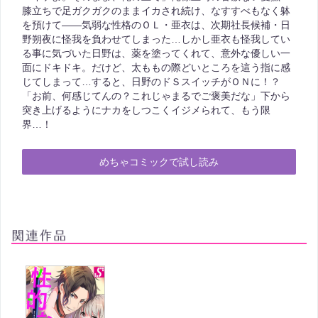
膝立ちで足ガクガクのままイカされ続け、なすすべもなく躰
を預けて――気弱な性格のＯＬ・亜衣は、次期社長候補・日
野朔夜に怪我を負わせてしまった…しかし亜衣も怪我してい
る事に気づいた日野は、薬を塗ってくれて、意外な優しい一
面にドキドキ。だけど、太ももの際どいところを這う指に感
じてしまって…すると、日野のドＳスイッチがＯＮに！？
「お前、何感じてんの？これじゃまるでご褒美だな」下から
突き上げるようにナカをしつこくイジメられて、もう限
界…！
めちゃコミックで試し読み