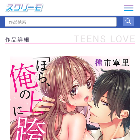
ナ
ビ
作
ゲ
品
ー
検
シ
索
ョ
ン