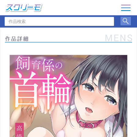
ナ
ビ
作
ゲ
品
ー
検
シ
索
ョ
ン