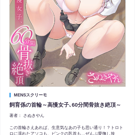
MENSスクリーモ
飼育係の首輪～高慢女子､60分間骨抜き絶頂～
著者：
さぬきやん
この首輪さえあれば、生意気なあの子も思い通り！？トロト
ロに濡れたアソコも、ピンクの乳首も…ぜんぶ愛撫し放