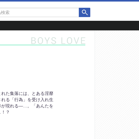
まれた集落には、とある淫靡
される「行為」を受け入れ生
幸が現れる―…。「あんたを
…！？