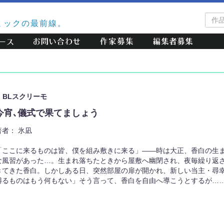
作
ミックの最前線。
品
検
索
BLスクリーモ
今宵､儀式で果てましょう
著者：
氷凪
「ここに来るものは皆、僕を組み敷きに来る」――時は大正、香白の生
な風習があった…。生まれ落ちたときから屋敷へ幽閉され、夜毎繰り返
きてきた香白。しかしある日、突然部屋の扉が開かれ、新しい当主・尋
縛るものはもう何もない」そう言って、香白を自由へ導こうとするが…