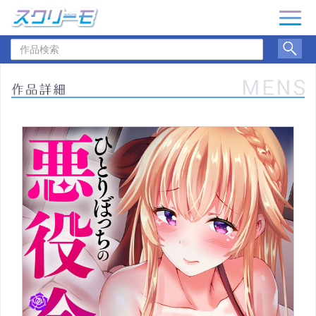
ナ
ビ
作
ゲ
品
ー
検
シ
索
ョ
ン