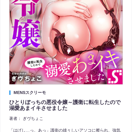
MENSスクリーモ
ひとりぼっちの悪役令嬢～護衛に転生したので
溺愛あまイキさせました
著者：
ぎヴちょこ
「はげし…っ、あっ」護衛の雄々しいアソコに擦られ、強気