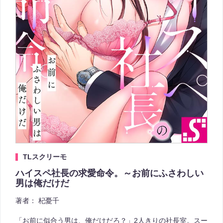
TLスクリーモ
ハイスペ社長の求愛命令。～お前にふさわしい
男は俺だけだ
著者：
杞憂千
「お前に似合う男は、俺だけだろ？」2人きりの社長室。スー