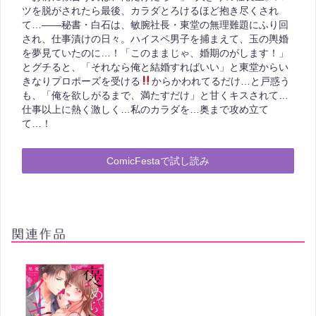
ツを脱がされたら最後、カラダとろけるほど抱き尽くされ
て…――秘書・白石は、敏腕社長・東堂の無理難題にふり回
され、仕事漬けの日々。ハイスペ男子を捕まえて、玉の輿婚
を夢見ていたのに…！「このままじゃ、婚期のがします！」
とグチると、「それなら俺と結婚すればいい」と東堂からい
きなりプロポーズを受ける
からかわれてるだけ…と戸惑う
も、「俺を欲しがるまで、満たすだけ」と甘くキスされて…
仕事以上に熱く激しく…私のカラダを…奥まで攻め立て
て…！
ComicFestaで試し読み