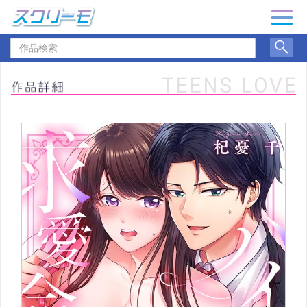
ナ
ビ
作
ゲ
品
ー
検
シ
索
ョ
ン