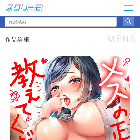
ナ
ビ
作
ゲ
品
ー
検
シ
索
ョ
ン