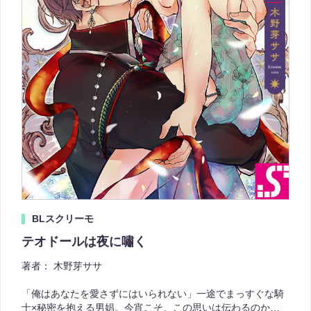
BLスクリーモ
テオドールは夜に嘯く
著者：
木野芽ササ
「俺はあなたを愛さずにはいられない」一途でまっすぐな騎
士×秘密を抱える男娼。今宵こそ、この思いは伝わるのか…