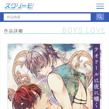
ナ
ビ
作
ゲ
品
ー
検
シ
索
ョ
ン