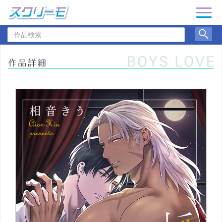
ナ
ビ
作
ゲ
品
ー
検
シ
索
ョ
ン