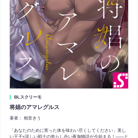
BLスクリーモ
将娼のアマレグルス
著者：
相音きう
「あなたのために実った体を味わい尽くしてください」美し
い王子×逞しい戦士の焦らし合い夜伽物語が今始まる！――と