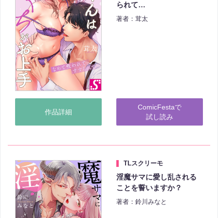
られて…
著者：茸太
ComicFestaで
作品詳細
試し読み
TLスクリーモ
淫魔サマに愛し乱される
ことを誓いますか？
著者：鈴川みなと