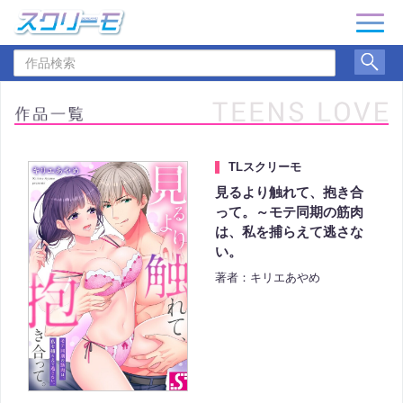
ナ
ビ
作
ゲ
品
ー
検
シ
索
ョ
ン
TLスクリーモ
見るより触れて、抱き合
って。～モテ同期の筋肉
は、私を捕らえて逃さな
い。
著者：キリエあやめ