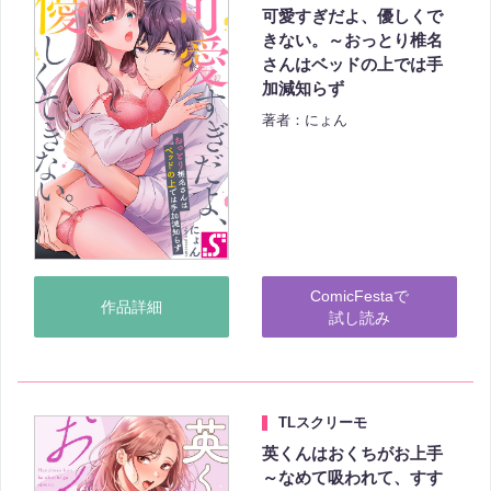
可愛すぎだよ、優しくで
きない。～おっとり椎名
さんはベッドの上では手
加減知らず
著者：にょん
ComicFestaで
作品詳細
試し読み
TLスクリーモ
英くんはおくちがお上手
～なめて吸われて、すす