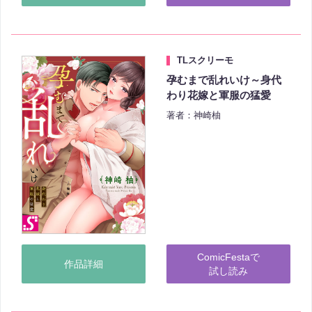
TLスクリーモ
孕むまで乱れいけ～身代
わり花嫁と軍服の猛愛
著者：神崎柚
ComicFestaで
作品詳細
試し読み