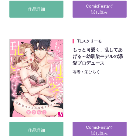
ComicFestaで
作品詳細
試し読み
TLスクリーモ
もっと可愛く、乱してあ
げる～幼馴染モデルの溺
愛プロデュース
著者：栄ひらく
ComicFestaで
作品詳細
試し読み