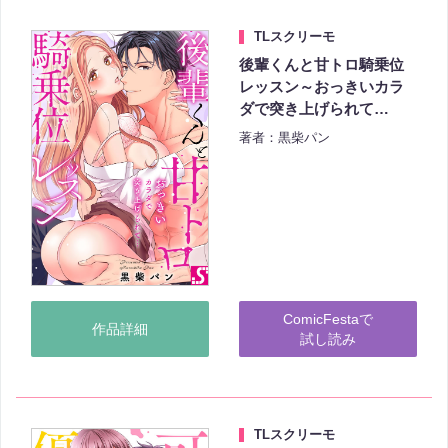
TLスクリーモ
後輩くんと甘トロ騎乗位
レッスン～おっきいカラ
ダで突き上げられて…
著者：黒柴パン
ComicFestaで
作品詳細
試し読み
TLスクリーモ