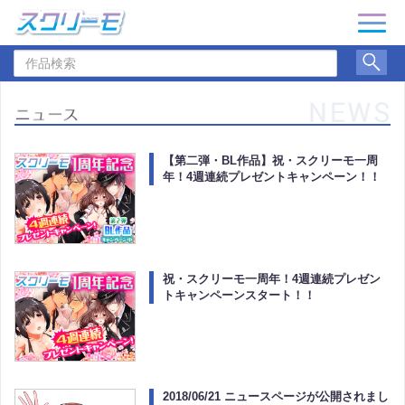
ナ
ビ
作
ゲ
品
ー
検
シ
索
ョ
ン
【第二弾・BL作品】祝・スクリーモ一周
年！4週連続プレゼントキャンペーン！！
祝・スクリーモ一周年！4週連続プレゼン
トキャンペーンスタート！！
2018/06/21 ニュースページが公開されまし