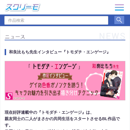
ナ
ビ
作
ゲ
品
ー
検
シ
索
ョ
ン
和良比もち先生インタビュー『トモダチ・エンゲージ』
現在好評連載中の『トモダチ・エンゲージ』は、
親友同士の二人がまさかの共同生活をスタートさせるBL作品で
す。