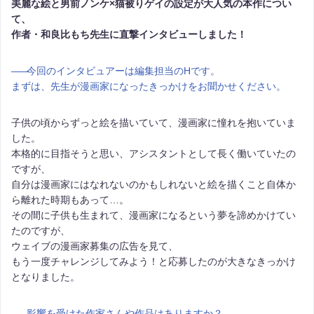
美麗な絵と男前ノンケ×猫被りゲイの設定が大人気の本作につい
て、
作者・和良比もち先生に直撃インタビューしました！
――
今回のインタビュアーは編集担当のHです。
まずは、先生が漫画家になったきっかけをお聞かせください。
子供の頃からずっと絵を描いていて、漫画家に憧れを抱いていま
した。
本格的に目指そうと思い、アシスタントとして長く働いていたの
ですが、
自分は漫画家にはなれないのかもしれないと絵を描くこと自体か
ら離れた時期もあって…。
その間に子供も生まれて、漫画家になるという夢を諦めかけてい
たのですが、
ウェイブの漫画家募集の広告を見て、
もう一度チャレンジしてみよう！と応募したのが大きなきっかけ
となりました。
――
影響を受けた作家さんや作品はありますか？