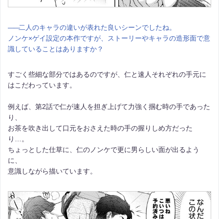
――
二人のキャラの違いが表れた良いシーンでしたね。
ノンケ×ゲイ設定の本作ですが、ストーリーやキャラの造形面で意
識していることはありますか？
すごく些細な部分ではあるのですが、仁と速人それぞれの手元に
はこだわっています。
例えば、第2話で仁が速人を担ぎ上げて力強く掴む時の手であった
り、
お茶を吹き出して口元をおさえた時の手の握りしめ方だった
り…。
ちょっとした仕草に、仁のノンケで更に男らしい面が出るよう
に、
意識しながら描いています。