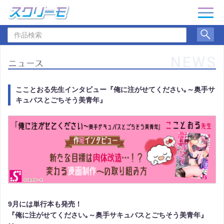
ナ
ビ
作
ゲ
品
ー
検
シ
索
ョ
ン
こことおる先生インタビュー『俺に注がせてください｡～奥手サ
キュバスとごちそう美青年』
9月には単行本も発売！
『俺に注がせてください｡～奥手サキュバスとごちそう美青年』