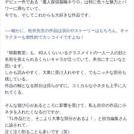
デビュー作である『魔人探偵脳噛ネウロ』は特に色々な魅力とパ
ワーに満ちていて、
今でも、そしてこれからも大好きな作品です。
――
確かに、松井先生の作品は演出やストーリーはもちろん、キャ
ラクターも個性的でカッコイイですよね！
『暗殺教室』も、40人くらいいるクラスメイトの一人一人の顔と
名前を覚えられるくらいキャラが立っていて、本当にすごいなと
思います。
しかも読みやすく、大衆に受け入れやすく、でもニッチな部分も
残している。
作品の軸となる部分は揺らがずに、コミカルな小ネタも上手に入
れてくる。
そんな遊び心があるところに影響を受けて、私も自分の作品に小
ネタを入れたくなるのですが、
「TL作品だと、そこより大事な部分があるよ！」と担当編集さん
に諭されて、
泣く泣く削ることも多いです（笑）