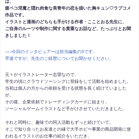
は、
腹ペコ淫魔と隠れ肉食な美青年の恋を描いた胸キュン♡ラブコメ
作品です。
イラストと漫画のどちらも手がける作者・こことおる先生に、
ご自身のルーツや制作に関する貴重なお話など、たっぷりとお聞
きしました！
――
今回のインタビュアーは担当編集のSです。
早速ですが、先生のご経歴についてお聞かせください。
元々がイラストレーター志望なので、
学生の頃にクラウドソーシングに登録をして活動を始めました。
当初は個人の方からの依頼を受ける状態を長く続けていました
が、
その後、企業依頼でトレーディングカードに始まり、
ソーシャルゲームイラストなど手がけさせていただきました。
それと同時に、趣味での同人活動もずっと続けていて。
そこで知り合ったお友達との縁で大手ホビー事業の商品開発に使
われるイラストのお仕事の紹介をいただき、