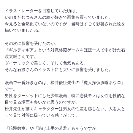
イラストレーターを目指していた頃は、
いのまたむつみさんの絵が好きで画集も買っていました。
今見ると全然似ていないのですが、当時はすごく影響された絵を
描いていましたね。
その次に影響を受けたのが、
『ギルティギア』という対戦格闘ゲームをほぼ一人で手がけた石
渡太輔さんです。
ダイナミックで美しく、そして色気もある。
そんな石渡さんのイラストにも大いに影響を受けました。
漫画で一番好きなのは、松井優征先生の『魔人探偵脳噛ネウロ』
です。
男性をターゲットにした少年漫画、特に恋愛モノは女性を性的な
目で見る場面も多いかと思うのですが、
松井先生が描くキャラクターは男女の性差を感じない、人を人と
して見て対等に扱っている感じがして。
『暗殺教室』や『逃げ上手の若君』もそうですが、