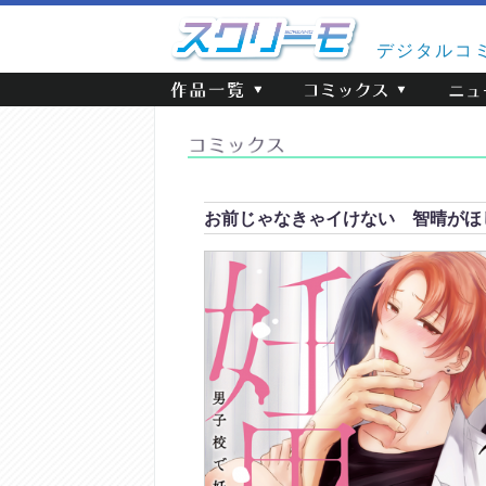
デジタルコ
お前じゃなきゃイけない 智晴がほ