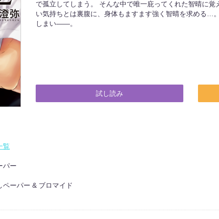
で孤立してしまう。 そんな中で唯一庇ってくれた智晴に覚
い気持ちとは裏腹に、身体もますます強く智晴を求める…。
しまい――。
試し読み
一覧
ーパー
ペーパー & ブロマイド