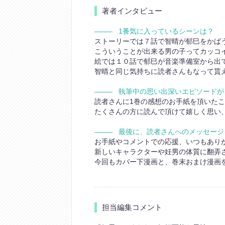
著者インタビュー
―――
1番気に入っているシーンは？
ストーリーでは７話で智晴が郁巳をかば
こういうことが出来る男の子ってカッコ
絵では１０話で郁巳が音楽準備室から出
智晴と同じ気持ちに読者さんもなって貰
―――
執筆中の思い出深いエピソードが
読者さんに1巻の感想のお手紙を頂いた
たくさんの方に読んで頂けて嬉しく思い
―――
最後に、読者さんへのメッセージ
お手紙やコメントでの応援、いつもあり
新しいキャラクターや妊男の体質に翻弄
今回もカバー下漫画と、巻末おまけ漫画
担当編集コメント