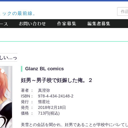
作
ミックの最前線。
品
検
索
しい…っ
Glanz BL comics
妊男～男子校で妊娠した俺。２
著者 ：
真澄弥
ISBN：
978-4-434-24148-2
発行 ：
彗星社
発売 ：
2018年2月18日
価格 ：
713円(税込)
美雪との会話を聞かれ、妊男であることが学校中にバレてし