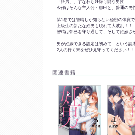
「妊男」、すなわち妊娠可能な男性――
今作はそんな主人公・郁巳と、普通の男
第1巻では智晴しか知らない秘密の体質
上級生の新たな妊男も現れて大波乱！！
智晴は郁巳を守り通して、そして妊娠さ
男が妊娠できる設定は初めて…という読
2人の行く末をぜひ見守ってください！！