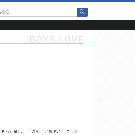
まった郁巳。 「淫乱」と蔑まれ、クラス